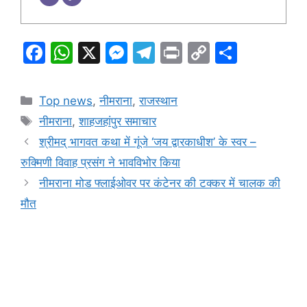
F
W
X
M
T
Pr
C
S
a
h
e
el
in
o
h
c
at
s
e
t
p
ar
Categories
Top news
,
नीमराना
,
राजस्थान
e
s
s
gr
y
e
Tags
नीमराना
,
शाहजहांपुर समाचार
b
A
e
a
Li
श्रीमद् भागवत कथा में गूंजे ‘जय द्वारकाधीश’ के स्वर –
o
p
n
m
n
रुक्मिणी विवाह प्रसंग ने भावविभोर किया
o
p
g
k
नीमराना मोड फ्लाईओवर पर कंटेनर की टक्कर में चालक की
k
er
मौत