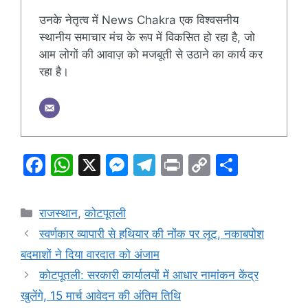
उनके नेतृत्व में News Chakra एक विश्वसनीय
स्थानीय समाचार मंच के रूप में विकसित हो रहा है, जो
आम लोगों की आवाज़ को मजबूती से उठाने का कार्य कर
रहा है।
F
W
X
M
T
Pr
C
S
a
h
e
el
in
o
h
c
at
s
e
t
p
ar
Categories
राजस्थान
,
कोटपूतली
e
s
s
gr
y
e
स्वर्णकार व्यापारी से हथियार की नोंक पर लूट, नकाबपोश
b
A
e
a
Li
बदमाशों ने दिया वारदात को अंजाम
o
p
n
m
n
कोटपूतली: सरकारी कार्यालयों में आधार नामांकन केंद्र
o
p
g
k
खुलेंगे, 15 मार्च आवेदन की अंतिम तिथि