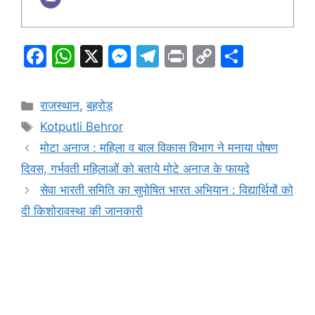
F
W
X
M
T
Pr
C
S
a
h
e
el
in
o
h
c
at
s
e
t
p
ar
Categories
राजस्थान
,
बहरोड़
e
s
s
gr
y
e
Tags
Kotputli Behror
b
A
e
a
Li
मोटा अनाज : महिला व बाल विकास विभाग ने मनाया पोषण
o
p
n
m
n
दिवस, गर्भवती महिलाओं को बताये मोटे अनाज के फायदे
o
p
g
k
सेवा भारती समिति का सुपोषित भारत अभियान : विद्यार्थियों को
k
er
दी किशोरावस्था की जानकारी