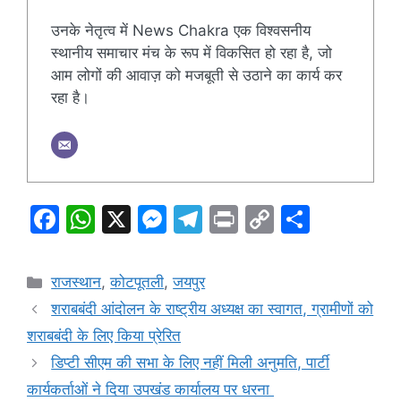
उनके नेतृत्व में News Chakra एक विश्वसनीय
स्थानीय समाचार मंच के रूप में विकसित हो रहा है, जो
आम लोगों की आवाज़ को मजबूती से उठाने का कार्य कर
रहा है।
F
W
X
M
T
Pr
C
S
a
h
e
el
in
o
h
c
at
s
e
t
p
ar
Categories
राजस्थान
,
कोटपूतली
,
जयपुर
e
s
s
gr
y
e
शराबबंदी आंदोलन के राष्ट्रीय अध्यक्ष का स्वागत, ग्रामीणों को
b
A
e
a
Li
शराबबंदी के लिए किया प्रेरित
o
p
n
m
n
डिप्टी सीएम की सभा के लिए नहीं मिली अनुमति, पार्टी
o
p
g
k
कार्यकर्ताओं ने दिया उपखंड कार्यालय पर धरना