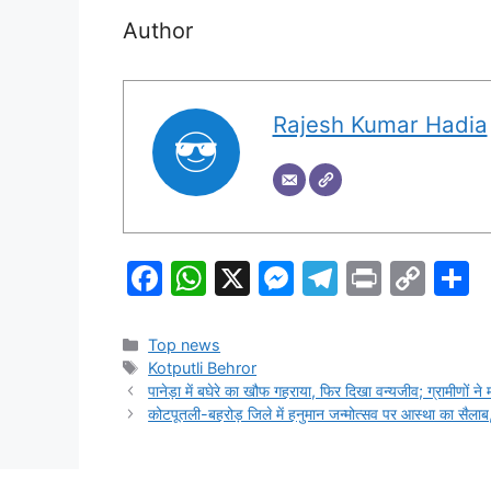
Author
Rajesh Kumar Hadia
F
W
X
M
T
Pr
C
S
a
h
e
el
in
o
h
c
at
s
e
t
p
a
Categories
Top news
Tags
Kotputli Behror
e
s
s
gr
y
e
पानेड़ा में बघेरे का खौफ गहराया, फिर दिखा वन्यजीव; ग्रामीणों ने 
b
A
e
a
Li
कोटपूतली-बहरोड़ जिले में हनुमान जन्मोत्सव पर आस्था का सैला
o
p
n
m
n
o
p
g
k