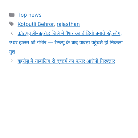
a
h
e
el
in
o
h
c
at
s
e
t
p
ar
Categories
Top news
e
s
s
gr
y
e
Tags
Kotputli Behror
,
rajasthan
b
A
e
a
Li
कोटपूतली-बहरोड़ जिले में पैंथर का वीडियो बनाते रहे लोग,
o
p
n
m
n
उधर हालत थी गंभीर — रेस्क्यू के बाद पावटा पहुंचते ही निकला
o
p
g
k
मृत
k
er
बहरोड़ में नाबालिग से दुष्कर्म का फरार आरोपी गिरफ्तार