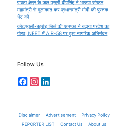
पावटा क्षेत्र के जल प्रहरी दीपसिंह ने भाजपा संगठन
महामंत्री से मुलाकात कर प्रधानमंत्री मोदी की पुस्तक
भेंट की
कोटपूतली-बहरोड़ जिले की अनुष्का ने बढ़ाया प्रदेश का
गौरव, NEET में AIR-58 पर हुआ नागरिक अभिनंदन
Follow Us
F
In
Li
a
st
n
c
a
k
e
gr
e
Disclaimer
Advertisement
Privacy Policy
b
a
dI
REPORTER LIST
Contact Us
About us
o
m
n