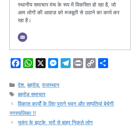
स्थानीय समाचार मंच के रूप में विकसित हो रहा है, जो
आम लोगों की आवाज़ को मजबूती से उठाने का कार्य कर
रहा है।
F
W
X
M
T
Pr
C
S
a
h
e
el
in
o
h
c
at
s
e
t
p
ar
Categories
देश
,
बहरोड़
,
राजस्थान
e
s
s
gr
y
e
Tags
बहरोड़ समाचार
b
A
e
a
Li
विकास कार्यों के लिए पुराने भवन और सम्पतियां बेचेगी
o
p
n
m
n
नगरपालिका !!
o
p
g
k
भूकंप के झटके, घरों से बाहर निकले लोग
k
er