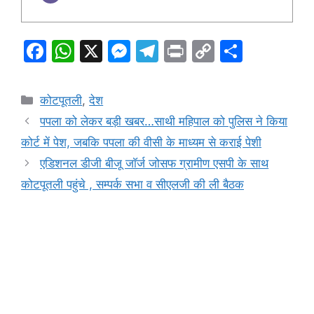
F
W
X
M
T
Pr
C
S
a
h
e
el
in
o
h
c
at
s
e
t
p
ar
Categories
कोटपूतली
,
देश
e
s
s
gr
y
e
पपला को लेकर बड़ी खबर…साथी महिपाल को पुलिस ने किया
b
A
e
a
Li
कोर्ट में पेश, जबकि पपला की वीसी के माध्यम से कराई पेशी
o
p
n
m
n
एडिशनल डीजी बीजू जाॅर्ज जोसफ ग्रामीण एसपी के साथ
o
p
g
k
कोटपूतली पहुंचे , सम्पर्क सभा व सीएलजी की ली बैठक
k
er