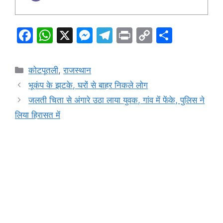
F
W
X
M
T
Pr
C
S
a
h
e
el
in
o
h
c
at
s
e
t
p
ar
Categories
कोटपूतली
,
राजस्थान
e
s
s
gr
y
e
भूकंप के झटके, घरों से बाहर निकले लोग
b
A
e
a
Li
जलती चिता से अंगारे उठा लाया युवक, गांव में फेंके, पुलिस ने
o
p
n
m
n
लिया हिरासत में
o
p
g
k
k
er