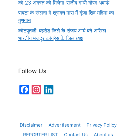
को 23 अगस्त को मिलेगा ‘राजीव गांधी गौरव अवार्ड’
पावटा के खेलना में श्रावण मास में गूंजा शिव महिमा का
गुणगान
कोटपूतली-बहरोड़ जिले के संजय आर्य बने अखिल
भारतीय मजदूर कांग्रेस के जिलाध्यक्ष
Follow Us
F
In
Li
a
st
n
c
a
k
e
gr
e
Disclaimer
Advertisement
Privacy Policy
b
a
dI
REPORTER LIST
Contact Us
About us