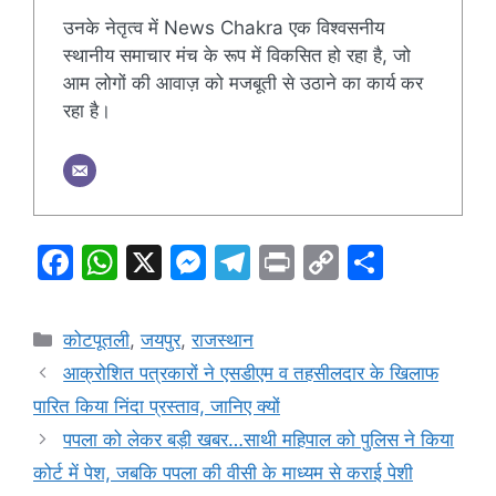
उनके नेतृत्व में News Chakra एक विश्वसनीय
स्थानीय समाचार मंच के रूप में विकसित हो रहा है, जो
आम लोगों की आवाज़ को मजबूती से उठाने का कार्य कर
रहा है।
F
W
X
M
T
Pr
C
S
a
h
e
el
in
o
h
c
at
s
e
t
p
ar
Categories
कोटपूतली
,
जयपुर
,
राजस्थान
e
s
s
gr
y
e
आक्रोशित पत्रकारों ने एसडीएम व तहसीलदार के खिलाफ
b
A
e
a
Li
पारित किया निंदा प्रस्ताव, जानिए क्यों
o
p
n
m
n
पपला को लेकर बड़ी खबर…साथी महिपाल को पुलिस ने किया
o
p
g
k
कोर्ट में पेश, जबकि पपला की वीसी के माध्यम से कराई पेशी