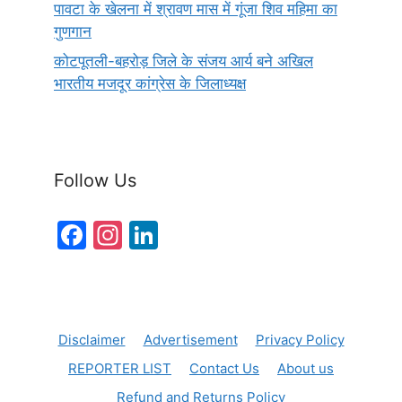
पावटा के खेलना में श्रावण मास में गूंजा शिव महिमा का
गुणगान
कोटपूतली-बहरोड़ जिले के संजय आर्य बने अखिल
भारतीय मजदूर कांग्रेस के जिलाध्यक्ष
Follow Us
F
In
Li
a
st
n
c
a
k
e
gr
e
Disclaimer
Advertisement
Privacy Policy
b
a
dI
REPORTER LIST
Contact Us
About us
o
m
n
Refund and Returns Policy