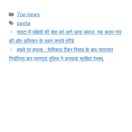
a
h
e
el
in
o
h
c
at
s
e
t
p
ar
Categories
Top news
e
s
s
gr
y
e
Tags
paota
b
A
e
a
Li
पावटा में पक्षियों की सेवा को आगे आया समाज, एक कदम गांव
o
p
n
m
n
की ओर अभियान के तहत लगाये परिंडे
o
p
g
k
हाइवे पर हादसा : केमिकल टैंकर रिसाव के बाद यातायात
k
er
नियंत्रित कर प्रागपुरा पुलिस ने करवाया सुरक्षित रेस्क्यू