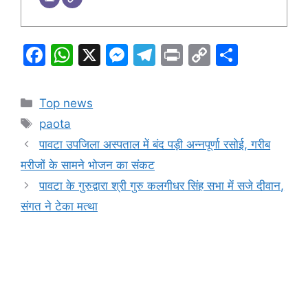
F
W
X
M
T
Pr
C
S
a
h
e
el
in
o
h
c
at
s
e
t
p
ar
Categories
Top news
e
s
s
gr
y
e
Tags
paota
b
A
e
a
Li
पावटा उपजिला अस्पताल में बंद पड़ी अन्नपूर्णा रसोई, गरीब
o
p
n
m
n
मरीजों के सामने भोजन का संकट
o
p
g
k
पावटा के गुरुद्वारा श्री गुरु कलगीधर सिंह सभा में सजे दीवान,
k
er
संगत ने टेका मत्था