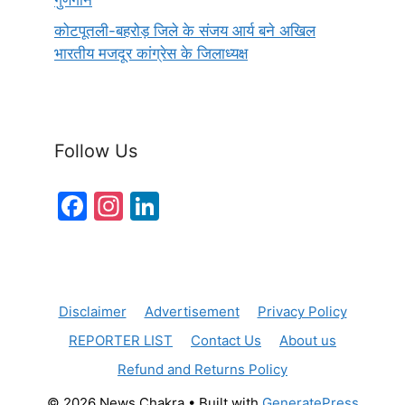
गुणगान
कोटपूतली-बहरोड़ जिले के संजय आर्य बने अखिल
भारतीय मजदूर कांग्रेस के जिलाध्यक्ष
Follow Us
F
In
Li
a
st
n
c
a
k
e
gr
e
Disclaimer
Advertisement
Privacy Policy
b
a
dI
REPORTER LIST
Contact Us
About us
o
m
n
Refund and Returns Policy
o
© 2026 News Chakra
• Built with
GeneratePress