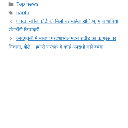
c
at
s
e
t
p
ar
Categories
Top news
e
s
s
gr
y
e
Tags
paota
b
A
e
a
Li
पावटा सिविल कोर्ट को मिली नई महिला सीजेएम, पूजा धानियां
o
p
n
m
n
संभालेंगी जिम्मेदारी
o
p
g
k
कोटपूतली में भाजपा प्रदेशाध्यक्ष मदन राठौड़ का कांग्रेस पर
k
er
निशाना, बोले – हमारी सरकार में कोई अपराधी नहीं बचेगा