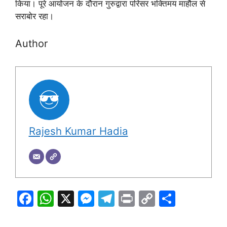
किया। पूरे आयोजन के दौरान गुरुद्वारा परिसर भक्तिमय माहौल से
सराबोर रहा।
Author
Rajesh Kumar Hadia
F
W
X
M
T
Pr
C
S
a
h
e
el
in
o
h