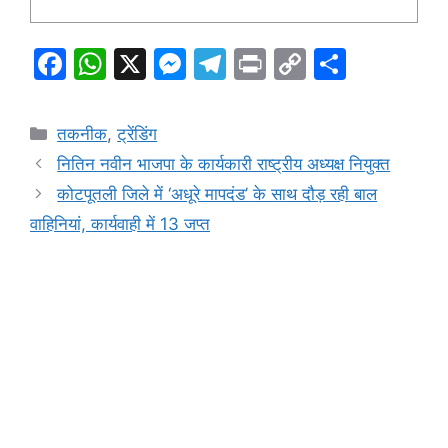
F
W
X
M
T
Pr
C
S
a
h
e
el
in
o
h
c
at
s
e
t
p
ar
Categories
तकनीक
,
ट्रेंडिंग
e
s
s
gr
y
e
नितिन नवीन भाजपा के कार्यकारी राष्ट्रीय अध्यक्ष नियुक्त
b
A
e
a
Li
कोटपूतली जिले में ‘अधूरे मापदंड’ के साथ दौड़ रही बाल
o
p
n
m
n
वाहिनियां, कार्यवाही में 13 जप्त
o
p
g
k
k
er