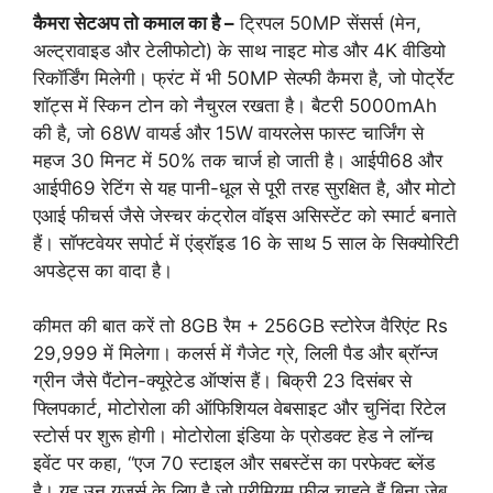
कैमरा सेटअप तो कमाल का है –
ट्रिपल 50MP सेंसर्स (मेन,
अल्ट्रावाइड और टेलीफोटो) के साथ नाइट मोड और 4K वीडियो
रिकॉर्डिंग मिलेगी। फ्रंट में भी 50MP सेल्फी कैमरा है, जो पोर्ट्रेट
शॉट्स में स्किन टोन को नैचुरल रखता है। बैटरी 5000mAh
की है, जो 68W वायर्ड और 15W वायरलेस फास्ट चार्जिंग से
महज 30 मिनट में 50% तक चार्ज हो जाती है। आईपी68 और
आईपी69 रेटिंग से यह पानी-धूल से पूरी तरह सुरक्षित है, और मोटो
एआई फीचर्स जैसे जेस्चर कंट्रोल वॉइस असिस्टेंट को स्मार्ट बनाते
हैं। सॉफ्टवेयर सपोर्ट में एंड्रॉइड 16 के साथ 5 साल के सिक्योरिटी
अपडेट्स का वादा है।
कीमत की बात करें तो 8GB रैम + 256GB स्टोरेज वैरिएंट Rs
29,999 में मिलेगा। कलर्स में गैजेट ग्रे, लिली पैड और ब्रॉन्ज
ग्रीन जैसे पैंटोन-क्यूरेटेड ऑप्शंस हैं। बिक्री 23 दिसंबर से
फ्लिपकार्ट, मोटोरोला की ऑफिशियल वेबसाइट और चुनिंदा रिटेल
स्टोर्स पर शुरू होगी। मोटोरोला इंडिया के प्रोडक्ट हेड ने लॉन्च
इवेंट पर कहा, “एज 70 स्टाइल और सबस्टेंस का परफेक्ट ब्लेंड
है। यह उन यूजर्स के लिए है जो प्रीमियम फील चाहते हैं बिना जेब