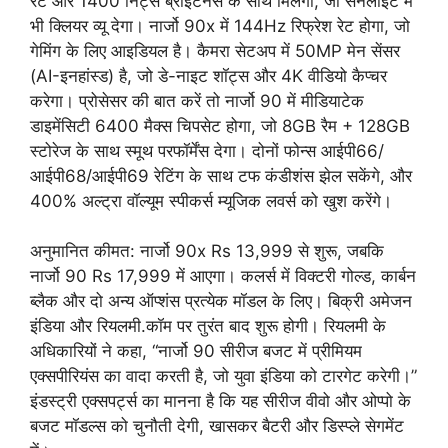
रेट और 1400 निट्स ब्राइटनेस के साथ मिलेगा, जो सनलाइट में
भी क्लियर व्यू देगा। नार्जो 90x में 144Hz रिफ्रेश रेट होगा, जो
गेमिंग के लिए आइडियल है। कैमरा सेटअप में 50MP मेन सेंसर
(AI-इनहांस्ड) है, जो डे-नाइट शॉट्स और 4K वीडियो कैप्चर
करेगा। प्रोसेसर की बात करें तो नार्जो 90 में मीडियाटेक
डाइमेंसिटी 6400 मैक्स चिपसेट होगा, जो 8GB रैम + 128GB
स्टोरेज के साथ स्मूथ परफॉर्मेंस देगा। दोनों फोन्स आईपी66/
आईपी68/आईपी69 रेटिंग के साथ टफ कंडीशंस झेल सकेंगे, और
400% अल्ट्रा वॉल्यूम स्पीकर्स म्यूजिक लवर्स को खुश करेंगे।
अनुमानित कीमत: नार्जो 90x Rs 13,999 से शुरू, जबकि
नार्जो 90 Rs 17,999 में आएगा। कलर्स में विक्टरी गोल्ड, कार्बन
ब्लैक और दो अन्य ऑप्शंस प्रत्येक मॉडल के लिए। बिक्री अमेजन
इंडिया और रियलमी.कॉम पर तुरंत बाद शुरू होगी। रियलमी के
अधिकारियों ने कहा, “नार्जो 90 सीरीज बजट में प्रीमियम
एक्सपीरियंस का वादा करती है, जो युवा इंडिया को टारगेट करेगी।”
इंडस्ट्री एक्सपर्ट्स का मानना है कि यह सीरीज वीवो और ओप्पो के
बजट मॉडल्स को चुनौती देगी, खासकर बैटरी और डिस्प्ले सेगमेंट