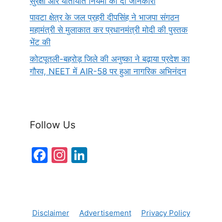
सुरक्षा और यातायात नियमों की दी जानकारी
पावटा क्षेत्र के जल प्रहरी दीपसिंह ने भाजपा संगठन
महामंत्री से मुलाकात कर प्रधानमंत्री मोदी की पुस्तक
भेंट की
कोटपूतली-बहरोड़ जिले की अनुष्का ने बढ़ाया प्रदेश का
गौरव, NEET में AIR-58 पर हुआ नागरिक अभिनंदन
Follow Us
F
In
Li
a
st
n
c
a
k
e
gr
e
Disclaimer
Advertisement
Privacy Policy
b
a
dI