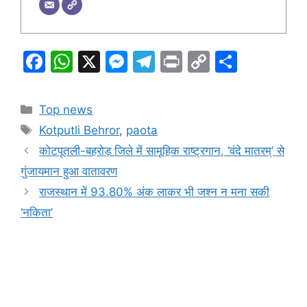
F
W
X
M
T
Pr
C
S
a
h
e
el
in
o
h
c
at
s
e
t
p
ar
Categories
Top news
e
s
s
gr
y
e
Tags
Kotputli Behror
,
paota
b
A
e
a
Li
कोटपूतली-बहरोड़ जिले में सामूहिक राष्ट्रगान, ‘वंदे मातरम्’ से
o
p
n
m
n
गुंजायमान हुआ वातावरण
o
p
g
k
राजस्थान में 93.80% अंक लाकर भी जश्न न मना सकी
k
er
‘नकिता’