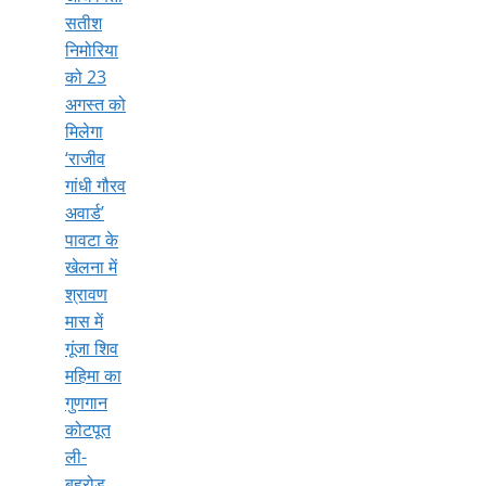
सतीश
निमोरिया
को 23
अगस्त को
मिलेगा
‘राजीव
गांधी गौरव
अवार्ड’
पावटा के
खेलना में
श्रावण
मास में
गूंजा शिव
महिमा का
गुणगान
कोटपूत
ली-
बहरोड़