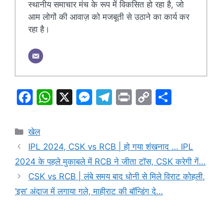
स्थानीय समाचार मंच के रूप में विकसित हो रहा है, जो
आम लोगों की आवाज़ को मजबूती से उठाने का कार्य कर
रहा है।
F
W
X
M
T
Pr
C
S
a
h
e
el
in
o
h
c
at
s
e
t
p
ar
Categories
खेल
e
s
s
gr
y
e
IPL 2024, CSK vs RCB | हो गया शंखनाद … IPL
b
A
e
a
Li
2024 के पहले मुकाबले में RCB ने जीता टॉस, CSK करेगी गें…
o
p
n
m
n
CSK vs RCB | लंबे समय बाद धोनी से मिले विराट कोहली,
o
p
g
k
‘इस’ अंदाज में लगाया गले, माहीराट की बॉन्डिंग दे…
k
er