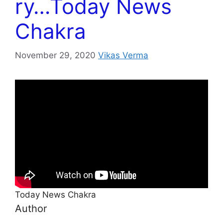
ry…Today News
Chakra
November 29, 2020
Vikas Verma
Today News Chakra
Author