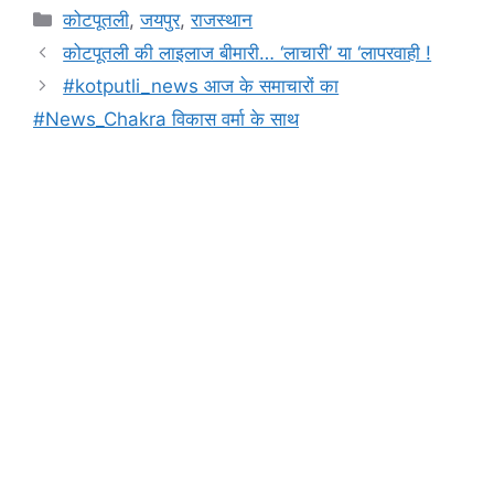
c
at
s
e
t
p
ar
Categories
कोटपूतली
,
जयपुर
,
राजस्थान
e
s
s
gr
y
e
कोटपूतली की लाइलाज बीमारी… ‘लाचारी’ या ‘लापरवाही !
b
A
e
a
Li
#kotputli_news आज के समाचारों का
o
p
n
m
n
#News_Chakra विकास वर्मा के साथ
o
p
g
k
k
er