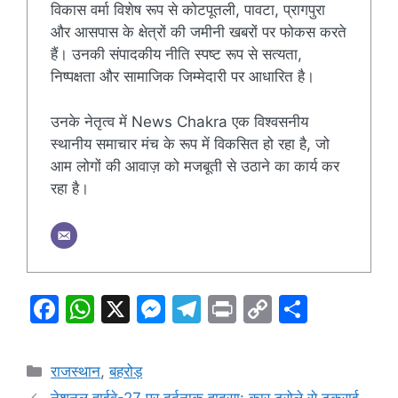
विकास वर्मा विशेष रूप से कोटपूतली, पावटा, प्रागपुरा
और आसपास के क्षेत्रों की जमीनी खबरों पर फोकस करते
हैं। उनकी संपादकीय नीति स्पष्ट रूप से सत्यता,
निष्पक्षता और सामाजिक जिम्मेदारी पर आधारित है।
उनके नेतृत्व में News Chakra एक विश्वसनीय
स्थानीय समाचार मंच के रूप में विकसित हो रहा है, जो
आम लोगों की आवाज़ को मजबूती से उठाने का कार्य कर
रहा है।
F
W
X
M
T
Pr
C
S
a
h
e
el
in
o
h
c
at
s
e
t
p
ar
Categories
राजस्थान
,
बहरोड़
e
s
s
gr
y
e