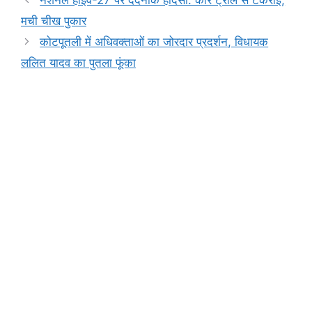
नेशनल हाईवे-27 पर दर्दनाक हादसा: कार ट्रोले से टकराई,
b
A
e
a
Li
मची चीख पुकार
o
p
n
m
n
कोटपूतली में अधिवक्ताओं का जोरदार प्रदर्शन, विधायक
o
p
g
k
ललित यादव का पुतला फूंका
k
er