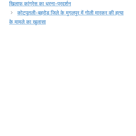
o
p
n
m
n
खिलाफ कांग्रेस का धरना-प्रदर्शन
o
p
g
k
कोटपूतली-बहरोड़ जिले के मुगलपुर में गोली मारकर की हत्या
k
er
के मामले का खुलासा