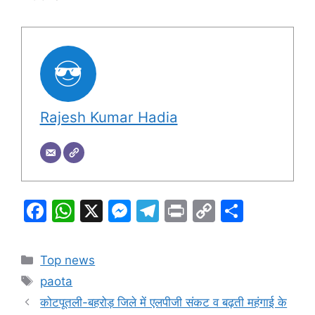
Rajesh Kumar Hadia
F
W
X
M
T
Pr
C
S
a
h
e
el
in
o
h
c
at
s
e
t
p
ar
Categories
Top news
e
s
s
gr
y
e
Tags
paota
b
A
e
a
Li
कोटपूतली-बहरोड़ जिले में एलपीजी संकट व बढ़ती महंगाई के