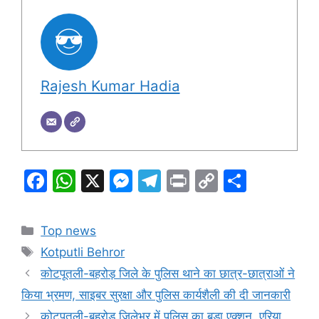
Rajesh Kumar Hadia
F
W
X
M
T
Pr
C
S
a
h
e
el
in
o
h
c
at
s
e
t
p
ar
Categories
Top news
e
s
s
gr
y
e
Tags
Kotputli Behror
b
A
e
a
Li
कोटपूतली-बहरोड़ जिले के पुलिस थाने का छात्र-छात्राओं ने
o
p
n
m
n
किया भ्रमण, साइबर सुरक्षा और पुलिस कार्यशैली की दी जानकारी
o
p
g
k
कोटपूतली-बहरोड़ जिलेभर में पुलिस का बड़ा एक्शन, एरिया