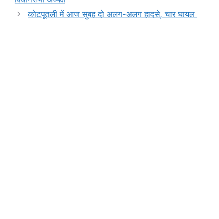
o
p
g
k
कोटपूतली में आज सुबह दो अलग-अलग हादसे, चार घायल
k
er