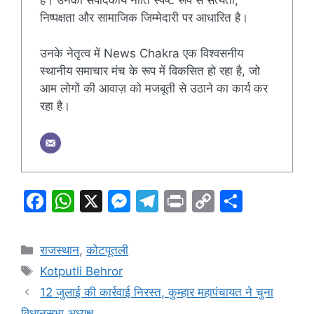
हैं। उनकी संपादकीय नीति स्पष्ट रूप से सत्यता,
निष्पक्षता और सामाजिक जिम्मेदारी पर आधारित है।
उनके नेतृत्व में News Chakra एक विश्वसनीय
स्थानीय समाचार मंच के रूप में विकसित हो रहा है, जो
आम लोगों की आवाज़ को मजबूती से उठाने का कार्य कर
रहा है।
F
W
X
M
T
Pr
C
S
a
h
e
el
in
o
h
c
at
s
e
t
p
ar
Categories
राजस्थान
,
कोटपूतली
e
s
s
gr
y
e
Tags
Kotputli Behror
b
A
e
a
Li
12 जुलाई की कार्रवाई निरस्त, कुम्हार महापंचायत ने चुना
o
p
n
m
n
विधानसभा अध्यक्ष