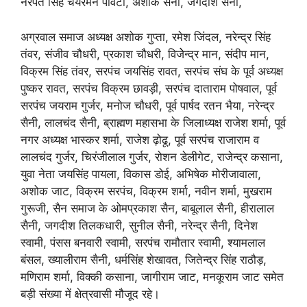
नरपत सिंह चैयरमैन पावटा, अशोक सैनी, जगदीश सैनी,
अग्रवाल समाज अध्यक्ष अशोक गुप्ता, रमेश जिंदल, नरेन्द्र सिंह
तंवर, संजीव चौधरी, प्रकाश चौधरी, विजेेन्द्र मान, संदीप मान,
विक्रम सिंह तंवर, सरपंच जयसिंह रावत, सरपंच संघ के पूर्व अध्यक्ष
पुष्कर रावत, सरपंच विक्रम छावड़ी, सरपंच दाताराम पोषवाल, पूर्व
सरपंच जयराम गुर्जर, मनोज चौधरी, पूर्व पार्षद रतन भैया, नरेन्द्र
सैनी, लालचंद सैनी, ब्राह्मण महासभा के जिलाध्यक्ष राजेश शर्मा, पूर्व
नगर अध्यक्ष भास्कर शर्मा, राजेश ढ़ोढू, पूर्व सरपंच राजाराम व
लालचंद गुर्जर, चिरंजीलाल गुर्जर, रोशन डेलीगेट, राजेन्द्र कसाना,
युवा नेता जयसिंह पायला, विकास डोई, अभिषेक मोरीजावाला,
अशोक जाट, विक्रम सरपंच, विक्रम शर्मा, नवीन शर्मा, मुखराम
गुरूजी, सैन समाज के ओमप्रकाश सैन, बाबूलाल सैनी, हीरालाल
सैनी, जगदीश तिलकधारी, सुनील सैनी, नरेन्द्र सैनी, दिनेश
स्वामी, पंसस बनवारी स्वामी, सरपंच रामौतार स्वामी, श्यामलाल
बंसल, ख्यालीराम सैनी, धर्मसिंह शेखावत, जितेन्द्र सिंह राठौड़,
मणिराम शर्मा, विक्की कसाना, जागीराम जाट, मनकूराम जाट समेत
बड़ी संख्या में क्षेत्रवासी मौजूद रहे।