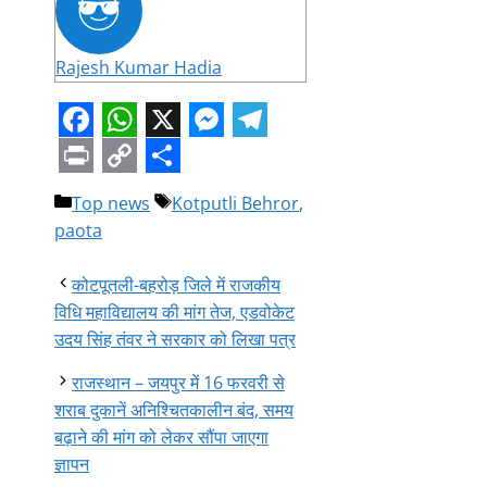
Rajesh Kumar Hadia
Facebook
WhatsApp
X
Messenger
Telegram
Print
Copy
Share
Categories
Tags
Top news
Kotputli Behror
,
Link
paota
कोटपूतली-बहरोड़ जिले में राजकीय
विधि महाविद्यालय की मांग तेज, एडवोकेट
उदय सिंह तंवर ने सरकार को लिखा पत्र
राजस्थान – जयपुर में 16 फरवरी से
शराब दुकानें अनिश्चितकालीन बंद, समय
बढ़ाने की मांग को लेकर सौंपा जाएगा
ज्ञापन