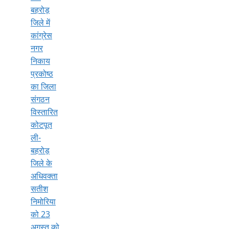
बहरोड़
जिले में
कांग्रेस
नगर
निकाय
प्रकोष्ठ
का जिला
संगठन
विस्तारित
कोटपूत
ली-
बहरोड़
जिले के
अधिवक्ता
सतीश
निमोरिया
को 23
अगस्त को