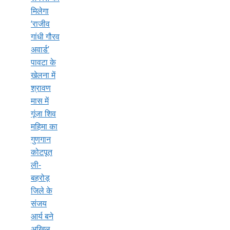
मिलेगा
‘राजीव
गांधी गौरव
अवार्ड’
पावटा के
खेलना में
श्रावण
मास में
गूंजा शिव
महिमा का
गुणगान
कोटपूत
ली-
बहरोड़
जिले के
संजय
आर्य बने
अखिल