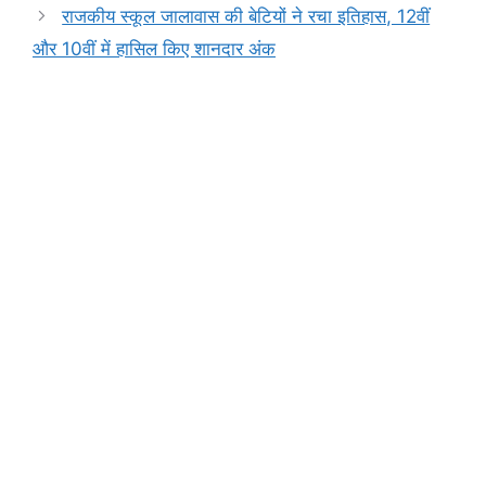
o
p
g
k
राजकीय स्कूल जालावास की बेटियों ने रचा इतिहास, 12वीं
k
er
और 10वीं में हासिल किए शानदार अंक