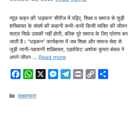
न्यूज़ चक्र की ‘धड़कन’ सीरीज में पढ़िए, शिक्षा व समाज से जुड़ी
शख्सियत के संघर्ष की कहानी कभी-कभी किसी व्यक्ति की जीवन
यात्रा सिर्फ़ उसकी नहीं होती, बल्कि पूरे समाज के लिए प्रेरणा बन
जाती है। “धड़कन” कार्यक्रम में जब शिक्षा और समाज सेवा से
जुड़ी जानी-पहचानी शख़्सियत, एडवोकेट अशोक कुमार बंसल ने
अपने जीवन …
Read more
F
W
X
M
T
Pr
C
S
a
h
e
el
in
o
h
c
at
s
e
t
p
ar
Categories
साक्षात्कार
e
s
s
gr
y
e
b
A
e
a
Li
o
p
n
m
n
o
p
g
k