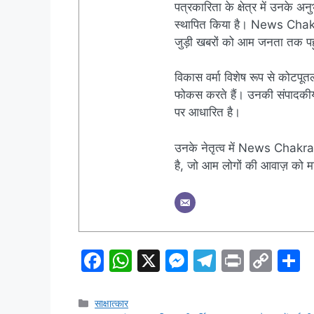
पत्रकारिता के क्षेत्र में उनके अन
स्थापित किया है। News Chakra क
जुड़ी खबरों को आम जनता तक पहुं
विकास वर्मा विशेष रूप से कोटपूतल
फोकस करते हैं। उनकी संपादकीय नी
पर आधारित है।
उनके नेतृत्व में News Chakra 
है, जो आम लोगों की आवाज़ को मज
F
W
X
M
T
Pr
C
S
a
h
e
el
in
o
h
c
at
s
e
t
p
a
Categories
साक्षात्कार