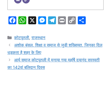
F
W
X
M
T
Pr
C
S
a
h
e
el
in
o
h
c
at
s
e
t
p
ar
Categories
कोटपूतली
,
राजस्थान
e
s
s
gr
y
e
अशोक बंसल, शिक्षा व समाज से जुड़ी शख्सियत, जिनका दिल
b
A
e
a
Li
धड़कता है शहर के लिए
o
p
n
m
n
आर्य समाज कोटपूतली में मनाया गया महर्षि दयानंद सरस्वती
o
p
g
k
का 142वां बलिदान दिवस
k
er