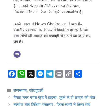
और आसपास के क्षेत्रों की जमीनी खबरों पर फोकस करते
हैं। उनकी संपादकीय नीति स्पष्ट रूप से सत्यता,
निष्पक्षता और सामाजिक जिम्मेदारी पर आधारित है।
उनके नेतृत्व में News Chakra एक विश्वसनीय
स्थानीय समाचार मंच के रूप में विकसित हो रहा है, जो
आम लोगों की आवाज़ को मजबूती से उठाने का कार्य कर
रहा है।
F
W
X
M
T
Pr
C
S
a
h
e
el
in
o
h
c
at
s
e
t
p
ar
Categories
राजस्थान
,
कोटपूतली
e
s
s
gr
y
e
विराट नगर गणेश कुंड में हादसा, डूबने से दो छात्रों की मौत
b
A
e
a
Li
हरसोरा ‘मॉब लिंचिंग’ प्रकरण : जिला एसपी ने किया मॉब