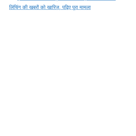
o
p
n
m
n
लिंचिंग की खबरों को खारिज, पढ़िए पूरा मामला
o
p
g
k
k
er