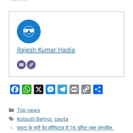
Rajesh Kumar Hadia
F
W
X
M
T
Pr
C
S
a
h
e
el
in
o
h
c
at
s
e
t
p
ar
Categories
Top news
e
s
s
gr
y
e
Tags
Kotputli Behror
,
paota
b
A
e
a
Li
पावटा के श्री देव हॉस्पिटल में 76 यूनिट रक्त संग्रहित,