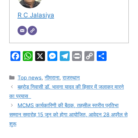
R C Jalasiya
F
W
X
M
T
Pr
C
S
a
h
e
el
in
o
h
c
at
s
e
t
p
ar
Categories
Top news
,
नीमराना
,
राजस्थान
e
s
s
gr
y
e
बहरोड़ निवासी डॉ. भावना यादव की हिसार में जलाकर मारने
b
A
e
a
Li
का प्रयास
o
p
n
m
n
MCMS कार्यकारिणी की बैठक, तहसील स्तरीय प्रतिभा
o
p
g
k
सम्मान समारोह 15 जून को होगा आयोजित, आवेदन 28 अप्रैल से
k
er
शुरू