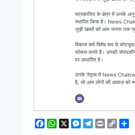
पत्रकारिता के क्षेत्र में उनके अन
स्थापित किया है। News Chakra क
जुड़ी खबरों को आम जनता तक पहुं
विकास वर्मा विशेष रूप से कोटपूतल
फोकस करते हैं। उनकी संपादकीय नी
पर आधारित है।
उनके नेतृत्व में News Chakra 
है, जो आम लोगों की आवाज़ को मज
F
W
X
M
T
Pr
C
S
a
h
e
el
in
o
h