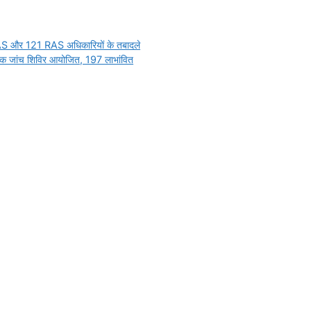
r
IAS और 121 RAS अधिकारियों के तबादले
शुल्क जांच शिविर आयोजित, 197 लाभांवित