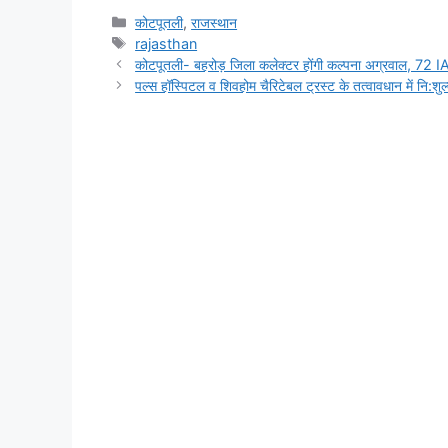
c
at
s
e
t
p
a
Categories
कोटपूतली
,
राजस्थान
Tags
rajasthan
e
s
s
gr
y
e
कोटपूतली- बहरोड़ जिला कलेक्टर होंगी कल्पना अग्रवाल, 72 
b
A
e
a
Li
पल्स हॉस्पिटल व शिवहोम चैरिटेबल ट्रस्ट के तत्वावधान में नि:
o
p
n
m
n
o
p
g
k
k
er