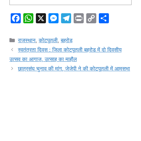
F
W
X
M
T
Pr
C
S
a
h
e
el
in
o
h
c
at
s
e
t
p
ar
Categories
राजस्थान
,
कोटपूतली
,
बहरोड़
e
s
s
gr
y
e
स्वतंत्रता दिवस : जिला कोटपूतली बहरोड में दो दिवसीय
b
A
e
a
Li
उत्सव का आगाज, उत्साह का माहौल
o
p
n
m
n
छात्रसंघ चुनाव की मांग, जेजेपी ने की कोटपूतली में आमसभा
o
p
g
k
k
er