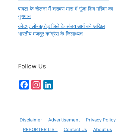
पावटा के खेलना में श्रावण मास में गूंजा शिव महिमा का
गुणगान
कोटपूतली-बहरोड़ जिले के संजय आर्य बने अखिल
भारतीय मजदूर कांग्रेस के जिलाध्यक्ष
Follow Us
F
In
Li
a
st
n
c
a
k
e
gr
e
Disclaimer
Advertisement
Privacy Policy
b
a
dI
REPORTER LIST
Contact Us
About us
o
m
n