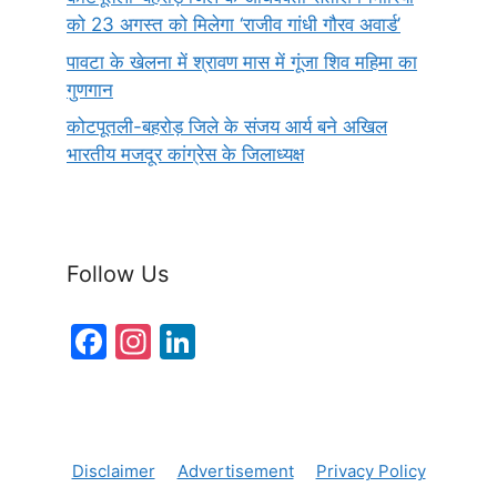
को 23 अगस्त को मिलेगा ‘राजीव गांधी गौरव अवार्ड’
पावटा के खेलना में श्रावण मास में गूंजा शिव महिमा का
गुणगान
कोटपूतली-बहरोड़ जिले के संजय आर्य बने अखिल
भारतीय मजदूर कांग्रेस के जिलाध्यक्ष
Follow Us
F
In
Li
a
st
n
c
a
k
e
gr
e
Disclaimer
Advertisement
Privacy Policy
b
a
dI