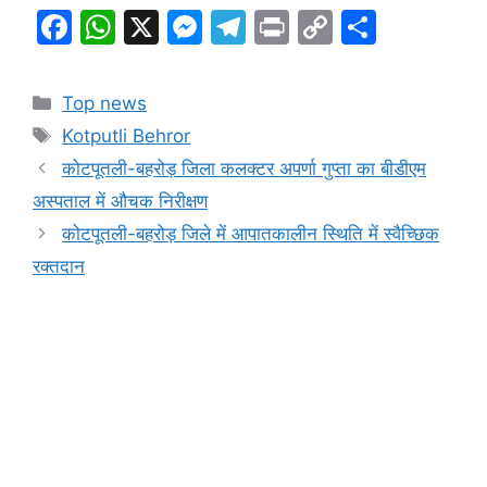
F
W
X
M
T
Pr
C
S
a
h
e
el
in
o
h
c
at
s
e
t
p
ar
Categories
Top news
e
s
s
gr
y
e
Tags
Kotputli Behror
b
A
e
a
Li
कोटपूतली-बहरोड़ जिला कलक्टर अपर्णा गुप्ता का बीडीएम
o
p
n
m
n
अस्पताल में औचक निरीक्षण
o
p
g
k
कोटपूतली-बहरोड़ जिले में आपातकालीन स्थिति में स्वैच्छिक
k
er
रक्तदान