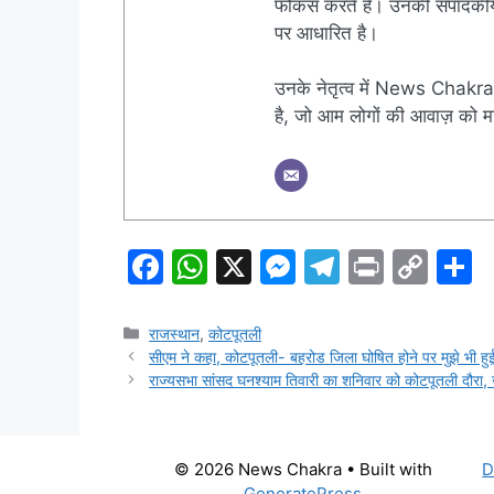
फोकस करते हैं। उनकी संपादकीय नी
पर आधारित है।
उनके नेतृत्व में News Chakra 
है, जो आम लोगों की आवाज़ को मज
F
W
X
M
T
Pr
C
S
a
h
e
el
in
o
h
c
at
s
e
t
p
a
Categories
राजस्थान
,
कोटपूतली
सीएम ने कहा, कोटपूतली- बहरोड जिला घोषित होने पर मुझे भी हुई
e
s
s
gr
y
e
राज्यसभा सांसद घनश्याम तिवारी का शनिवार को कोटपूतली दौरा, जा
b
A
e
a
Li
o
p
n
m
n
o
p
g
k
© 2026 News Chakra
• Built with
D
GeneratePress