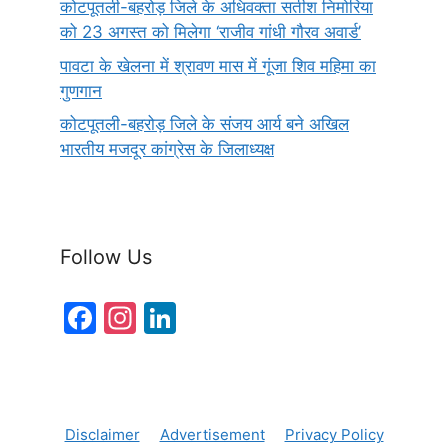
कोटपूतली-बहरोड़ जिले के अधिवक्ता सतीश निमोरिया
को 23 अगस्त को मिलेगा ‘राजीव गांधी गौरव अवार्ड’
पावटा के खेलना में श्रावण मास में गूंजा शिव महिमा का
गुणगान
कोटपूतली-बहरोड़ जिले के संजय आर्य बने अखिल
भारतीय मजदूर कांग्रेस के जिलाध्यक्ष
Follow Us
F
In
Li
a
st
n
c
a
k
e
gr
e
Disclaimer
Advertisement
Privacy Policy
b
a
dI