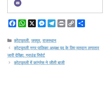
F
W
X
M
T
Pr
C
S
a
h
e
el
in
o
h
c
at
s
e
t
p
ar
Categories
कोटपूतली
,
जयपुर
,
राजस्थान
e
s
s
gr
y
e
कोटपूतली नगर पालिका अध्यक्ष पद के लिए मतदान लगातार
b
A
e
a
Li
जारी देखिए, ग्राउंड रिपोर्ट
o
p
n
m
n
कोटपूतली में कांग्रेस ने जीती बाजी
o
p
g
k
k
er