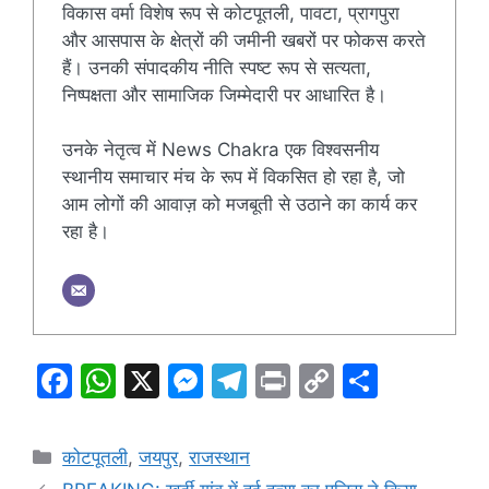
विकास वर्मा विशेष रूप से कोटपूतली, पावटा, प्रागपुरा
और आसपास के क्षेत्रों की जमीनी खबरों पर फोकस करते
हैं। उनकी संपादकीय नीति स्पष्ट रूप से सत्यता,
निष्पक्षता और सामाजिक जिम्मेदारी पर आधारित है।
उनके नेतृत्व में News Chakra एक विश्वसनीय
स्थानीय समाचार मंच के रूप में विकसित हो रहा है, जो
आम लोगों की आवाज़ को मजबूती से उठाने का कार्य कर
रहा है।
F
W
X
M
T
Pr
C
S
a
h
e
el
in
o
h
c
at
s
e
t
p
ar
Categories
कोटपूतली
,
जयपुर
,
राजस्थान
e
s
s
gr
y
e