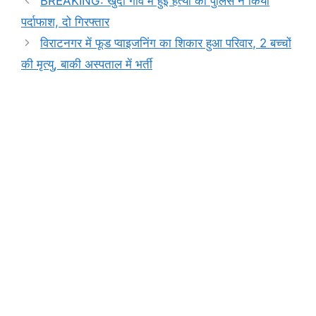
BREAKING: खुर्दी गांव में हुई हत्या का पुलिस ने किया
b
A
e
a
Li
पर्दाफाश, दो गिरफ्तार
o
p
n
m
n
विराटनगर में फूड प्वाइजनिंग का शिकार हुआ परिवार, 2 बच्चों
o
p
g
k
की मृत्यु, बाकी अस्पताल में भर्ती
k
er