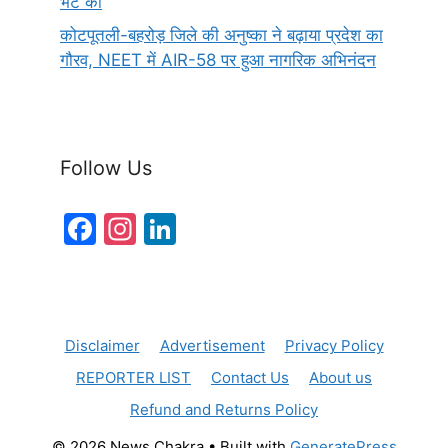
भेंट की
कोटपूतली-बहरोड़ जिले की अनुष्का ने बढ़ाया प्रदेश का
गौरव, NEET में AIR-58 पर हुआ नागरिक अभिनंदन
Follow Us
F
In
Li
a
st
n
c
a
k
e
gr
e
Disclaimer
Advertisement
Privacy Policy
b
a
dI
REPORTER LIST
Contact Us
About us
o
m
n
Refund and Returns Policy
o
© 2026 News Chakra
• Built with
GeneratePress