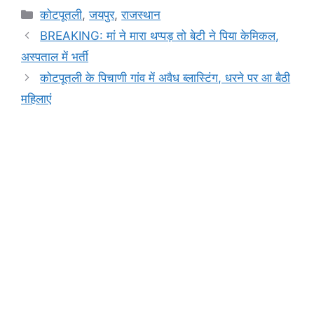
c
at
s
e
t
p
ar
Categories
कोटपूतली
,
जयपुर
,
राजस्थान
e
s
s
gr
y
e
BREAKING: मां ने मारा थप्पड़ तो बेटी ने पिया केमिकल,
b
A
e
a
Li
अस्पताल में भर्ती
o
p
n
m
n
कोटपूतली के पिचाणी गांव में अवैध ब्लास्टिंग, धरने पर आ बैठी
o
p
g
k
महिलाएं
k
er