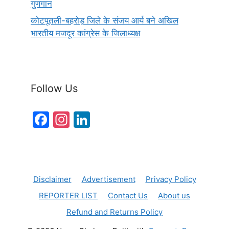
गुणगान
कोटपूतली-बहरोड़ जिले के संजय आर्य बने अखिल
भारतीय मजदूर कांग्रेस के जिलाध्यक्ष
Follow Us
F
In
Li
a
st
n
c
a
k
e
gr
e
Disclaimer
Advertisement
Privacy Policy
b
a
dI
REPORTER LIST
Contact Us
About us
o
m
n
Refund and Returns Policy
o