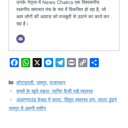
उनके नेतृत्व में News Chakra एक विश्वसनीय
स्थानीय समाचार मंच के रूप में विकसित हो रहा है, जो
आम लोगों की आवाज़ को मजबूती से उठाने का कार्य कर
रहा है।
F
W
X
M
T
Pr
C
S
a
h
e
el
in
o
h
c
at
s
e
t
p
ar
Categories
कोटपूतली
,
जयपुर
,
राजस्थान
e
s
s
gr
y
e
बच्चों के खुले स्कूल, जानिए कैसी रखें व्यवस्था
b
A
e
a
Li
अंडरग्राउंड केबल में फाल्ट, विद्युत व्यवस्था ठप्प, फाल्ट ढूंढने
o
p
n
m
n
जयपुर से आएगी मशीन
o
p
g
k
k
er