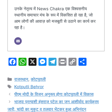
उनके नेतृत्व में News Chakra एक विश्वसनीय
स्थानीय समाचार मंच के रूप में विकसित हो रहा है, जो
आम लोगों की आवाज़ को मजबूती से उठाने का कार्य कर
रहा है।
F
W
X
M
T
Pr
C
S
a
h
e
el
in
o
h
c
at
s
e
t
p
ar
Categories
राजस्थान
,
कोटपूतली
e
s
s
gr
y
e
Tags
Kotputli Behror
b
A
e
a
Li
पीएम मोदी के विजन अनुरूप होगा कोटपूतली में विकास
o
p
n
m
n
भाजपा प्रत्याशी हंसराज पटेल का जन आशीर्वाद कार्यक्रम
o
p
g
k
जारी, चांदी का मुकुट व तलवार भेंटकर हुआ अभिनंदन