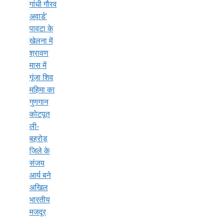
गांधी गौरव
अवार्ड’
पावटा के
खेलना में
श्रावण
मास में
गूंजा शिव
महिमा का
गुणगान
कोटपूत
ली-
बहरोड़
जिले के
संजय
आर्य बने
अखिल
भारतीय
मजदूर