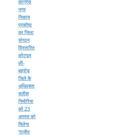
कांग्रेस
नगर
निकाय
प्रकोष्ठ
का जिला
संगठन
विस्तारित
कोटपूत
ली-
बहरोड़
जिले के
अधिवक्ता
सतीश
निमोरिया
को 23
अगस्त को
मिलेगा
‘राजीव