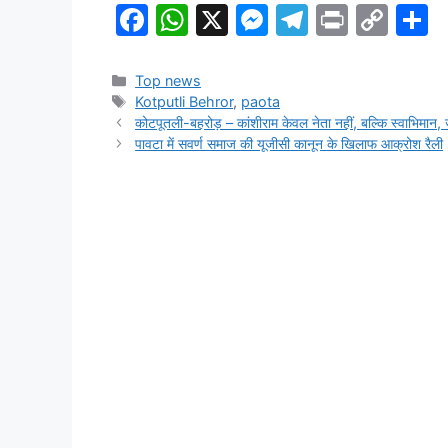
F
W
X
M
T
Pr
C
S
a
h
e
el
in
o
h
c
at
s
e
t
p
a
Categories
Top news
Tags
Kotputli Behror
,
paota
e
s
s
gr
y
e
कोटपूतली-बहरोड़ – कांशीराम केवल नेता नहीं, बल्कि स्वाभिमा
b
A
e
a
Li
पावटा में सवर्ण समाज की यूजीसी कानून के खिलाफ आक्रोश रैली
o
p
n
m
n
o
p
g
k
k
er