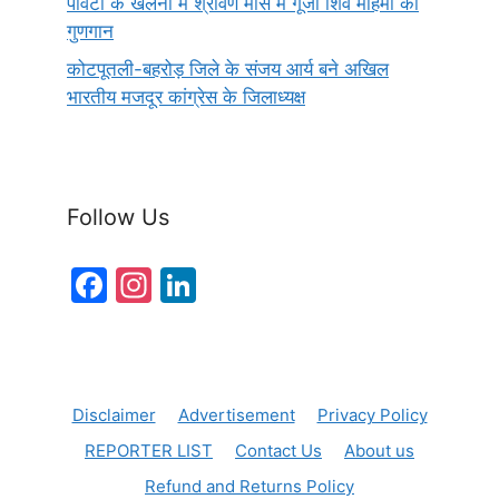
पावटा के खेलना में श्रावण मास में गूंजा शिव महिमा का
गुणगान
कोटपूतली-बहरोड़ जिले के संजय आर्य बने अखिल
भारतीय मजदूर कांग्रेस के जिलाध्यक्ष
Follow Us
F
In
Li
a
st
n
c
a
k
e
gr
e
Disclaimer
Advertisement
Privacy Policy
b
a
dI
REPORTER LIST
Contact Us
About us
o
m
n
Refund and Returns Policy
o