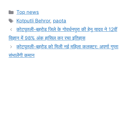
a
h
e
el
in
o
h
c
at
s
e
t
p
ar
Categories
Top news
e
s
s
gr
y
e
Tags
Kotputli Behror
,
paota
b
A
e
a
Li
कोटपूतली-बहरोड़ जिले के गोवर्धनपुरा की हेनू यादव ने 12वीं
o
p
n
m
n
विज्ञान में 98% अंक हासिल कर रचा इतिहास
o
p
g
k
कोटपूतली-बहरोड़ को मिली नई महिला कलक्टर: अपर्णा गुप्ता
k
er
संभालेंगी कमान