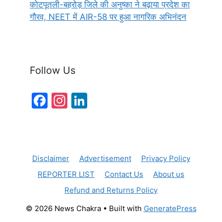
कोटपूतली-बहरोड़ जिले की अनुष्का ने बढ़ाया प्रदेश का
गौरव, NEET में AIR-58 पर हुआ नागरिक अभिनंदन
Follow Us
F
In
Li
a
st
n
c
a
k
e
gr
e
Disclaimer
Advertisement
Privacy Policy
b
a
dI
REPORTER LIST
Contact Us
About us
o
m
n
Refund and Returns Policy
o
k
© 2026 News Chakra
• Built with
GeneratePress