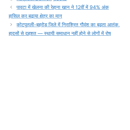
b
A
e
a
Li
पावटा में खेलना की रेहाना खान ने 12वीं में 94% अंक
o
p
n
m
n
हासिल कर बढ़ाया क्षेत्र का मान
o
p
g
k
कोटपूतली-बहरोड़ जिले में निराश्रित गौवंश का बढ़ता आतंक,
k
er
हादसों से दहशत — स्थायी समाधान नहीं होने से लोगों में रोष