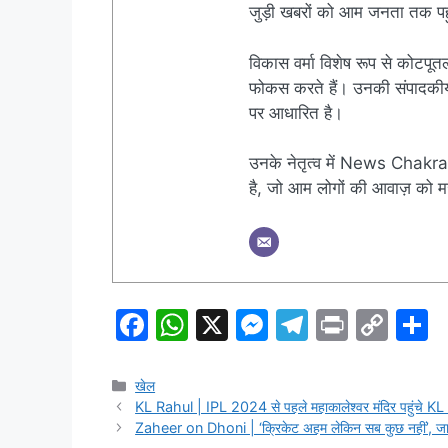
जुड़ी खबरों को आम जनता तक पहुं
विकास वर्मा विशेष रूप से कोटपूतल
फोकस करते हैं। उनकी संपादकीय नी
पर आधारित है।
उनके नेतृत्व में News Chakra 
है, जो आम लोगों की आवाज़ को मज
F
W
X
M
T
Pr
C
S
a
h
e
el
in
o
h
c
at
s
e
t
p
a
Categories
खेल
KL Rahul | IPL 2024 से पहले महाकालेश्वर मंदिर पहुंचे KL 
e
s
s
gr
y
e
Zaheer on Dhoni | ‘क्रिकेट अहम लेकिन सब कुछ नहीं’, जानें