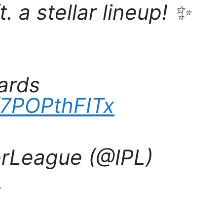
. a stellar lineup! ✨
ards
m/7POPthFITx
rLeague (@IPL)
4