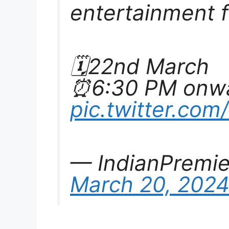
entertainment ft
🗓22nd March
⏰6:30 PM onw
pic.twitter.co
— IndianPremie
March 20, 202