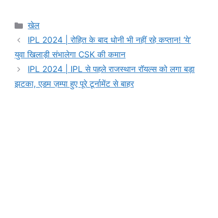
a
h
e
el
in
o
h
c
at
s
e
t
p
ar
Categories
खेल
e
s
s
gr
y
e
IPL 2024 | रोहित के बाद धोनी भी नहीं रहे कप्तान! ‘ये’
b
A
e
a
Li
युवा खिलाड़ी संभालेगा CSK की कमान
o
p
n
m
n
IPL 2024 | IPL से पहले राजस्थान रॉयल्स को लगा बड़ा
o
p
g
k
झटका, एडम ज़म्पा हुए पूरे टूर्नामेंट से बाहर
k
er