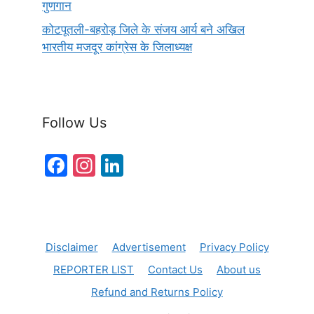
गुणगान
कोटपूतली-बहरोड़ जिले के संजय आर्य बने अखिल
भारतीय मजदूर कांग्रेस के जिलाध्यक्ष
Follow Us
F
In
Li
a
st
n
c
a
k
e
gr
e
Disclaimer
Advertisement
Privacy Policy
b
a
dI
REPORTER LIST
Contact Us
About us
o
m
n
Refund and Returns Policy
o