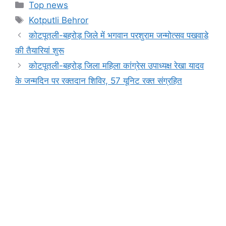
c
at
s
e
t
p
ar
Categories
Top news
e
s
s
gr
y
e
Tags
Kotputli Behror
b
A
e
a
Li
कोटपूतली-बहरोड़ जिले में भगवान परशुराम जन्मोत्सव पखवाड़े
o
p
n
m
n
की तैयारियां शुरू
o
p
g
k
कोटपूतली-बहरोड़ जिला महिला कांग्रेस उपाध्यक्ष रेखा यादव
k
er
के जन्मदिन पर रक्तदान शिविर, 57 यूनिट रक्त संग्रहित