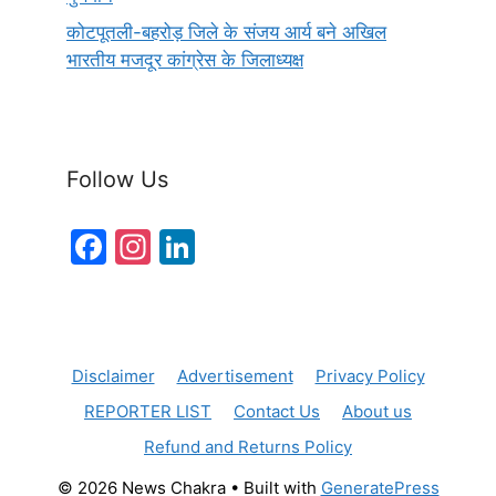
कोटपूतली-बहरोड़ जिले के संजय आर्य बने अखिल
भारतीय मजदूर कांग्रेस के जिलाध्यक्ष
Follow Us
F
In
Li
a
st
n
c
a
k
e
gr
e
Disclaimer
Advertisement
Privacy Policy
b
a
dI
REPORTER LIST
Contact Us
About us
o
m
n
Refund and Returns Policy
o
k
© 2026 News Chakra
• Built with
GeneratePress