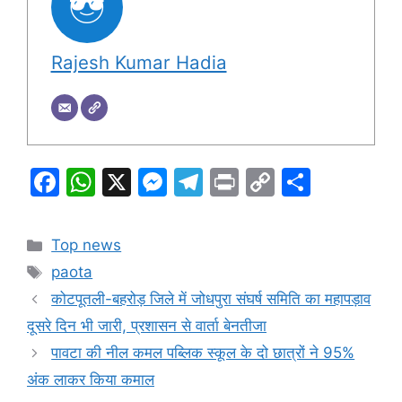
Rajesh Kumar Hadia
F
W
X
M
T
Pr
C
S
a
h
e
el
in
o
h
c
at
s
e
t
p
ar
Categories
Top news
e
s
s
gr
y
e
Tags
paota
b
A
e
a
Li
कोटपूतली-बहरोड़ जिले में जोधपुरा संघर्ष समिति का महापड़ाव
o
p
n
m
n
दूसरे दिन भी जारी, प्रशासन से वार्ता बेनतीजा
o
p
g
k
पावटा की नील कमल पब्लिक स्कूल के दो छात्रों ने 95%
k
er
अंक लाकर किया कमाल