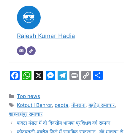
Rajesh Kumar Hadia
F
W
X
M
T
Pr
C
S
a
h
e
el
in
o
h
c
at
s
e
t
p
ar
Categories
Top news
e
s
s
gr
y
e
Tags
Kotputli Behror
,
paota
,
नीमराना
,
बहरोड़ समाचार
,
b
A
e
a
Li
शाहजहांपुर समाचार
o
p
n
m
n
पावटा मंडल में दो दिवसीय भाजपा प्रशिक्षण वर्ग सम्पन्न
o
p
g
k
कोटपूतली-बहरोड़ जिले में सामूहिक राष्ट्रगान, ‘वंदे मातरम्’ से